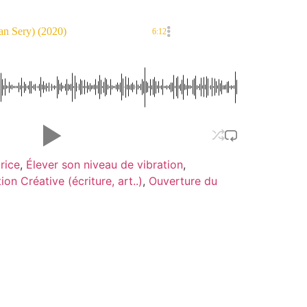
dan Sery) (2020)
6:12
rice
,
Élever son niveau de vibration
,
tion Créative (écriture, art..)
,
Ouverture du