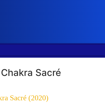
 Chakra Sacré
ra Sacré (2020)