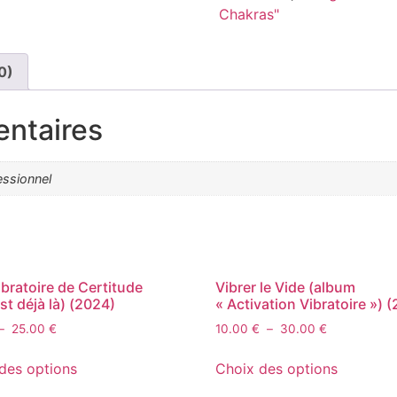
Chakras"
0)
entaires
essionnel
ibratoire de Certitude
Vibrer le Vide (album
st déjà là) (2024)
« Activation Vibratoire ») 
–
25.00
€
10.00
€
–
30.00
€
des options
Choix des options