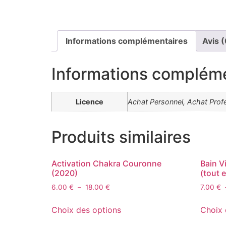
Informations complémentaires
Avis (
Informations complém
Licence
Achat Personnel, Achat Prof
Produits similaires
Activation Chakra Couronne
Bain V
(2020)
(tout e
6.00
€
–
18.00
€
7.00
€
Choix des options
Choix 