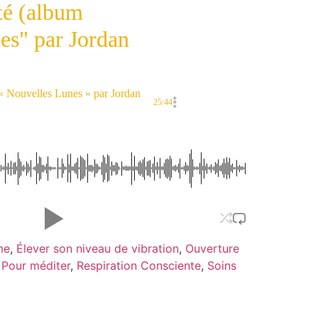
té (album
es" par Jordan
m « Nouvelles Lunes » par Jordan
25:44
me
,
Élever son niveau de vibration
,
Ouverture
,
Pour méditer
,
Respiration Consciente
,
Soins