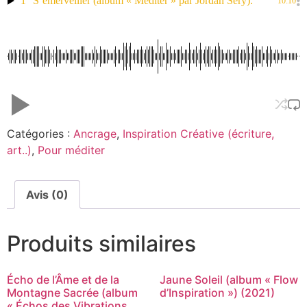
1
S’émerveiller (album « Méditer » par Jordan Sery).
10:10
Catégories :
Ancrage
,
Inspiration Créative (écriture,
art..)
,
Pour méditer
Avis (0)
Produits similaires
Écho de l’Âme et de la
Jaune Soleil (album « Flow
Montagne Sacrée (album
d’Inspiration ») (2021)
« Échos des Vibrations