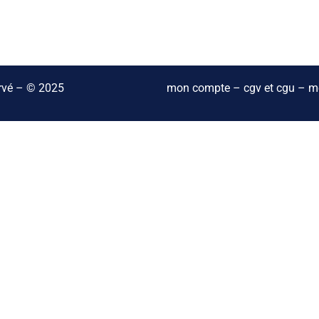
ervé – © 2025
mon compte
–
cgv et cgu
–
me